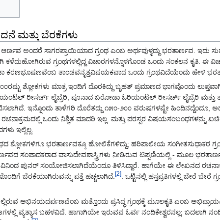
ನೆ ಮತ್ತು ಬೆರಕೆಗಳು
ೊಂಡ ಆರ್ಣವ ಅಂದರೆ ಸಾಗರಪ್ರಾಯಿಯಾದ ಗ್ರಂಥ ಎಂಬ ಅರ್ಥವುಳ್ಳದ್ದು ಭರತಾರ್ಣವ. ಇದು ಸ
ಳೆದುಹೋಗಿರುವ ಗ್ರಂಥಗಳಲ್ಲಿದ್ದ ವಿಚಾರಗಳನ್ನೊಳಗೊಂಡ ಒಂದು ಸಂಕಲನ ಕೃತಿ. ಈ ವಿಚಾ
ಕೂಡಾ ಕರಣಭೂಷಣವೆಂಬ ತಾಂಡವನೃತ್ತವಿಷಯಕವಾದ ಒಂದು ಗ್ರಂಥವಿದೆಯೆಂದು ಹೇಳಿ ಭರತಾರ
ಷ್ಟು ಶ್ಲೋಕಗಳು ಮಾತ್ರ ಇಂದಿಗೆ ದೊರಕಿದ್ದು ಬೃಹತ್ ಪ್ರಮಾಣದ ಭಾಗವೊಂದು ಲುಪ್ತವಾಗಿದೆ
ಓರಿಯಂಟಲ್ ರೀಸರ್ಚ್ ಲೈಬ್ರೆರಿ, ಪೂನಾದ ಬರೋಡಾ ಓರಿಯಂಟಲ್ ರೀಸರ್ಚ್ ಲೈಬ್ರೆರಿ ಮತ್ತು
ಕಟಿಸಲಾಗಿದೆ. ಇನ್ನೊಂದು ತಾಳೆಗರಿ ದೊರೆತದ್ದು ೧೫೦-೨೦೦ ವರುಷಗಳಷ್ಟೇ ಹಿಂದಿನದ್ದೆಂದೂ, ಅ
 ರಚನಾಕ್ರಮದಲ್ಲಿ ಒಂದು ನಿಶ್ಚಿತ ಮಾದರಿ ಇಲ್ಲ. ಮತ್ತು ಪರಸ್ಪರ ವಿಷಯಸಂಬಂಧಗಳನ್ನು ಖಚಿತ
ು ಇಲ್ಲಿಲ್ಲ.
 ಶ್ಲೋಕಗಳಿಗೂ ಭರತಾರ್ಣವಕ್ಕೂ ಹೋಲಿಕೆಗಳಿದ್ದು; ಹರಿಪಾಲೀಯ ಸಂಗೀತಸುಧಾಕರ ಗ್ರಂಥವ
್ಣವದ ಸಂಪಾದಕರಾದ ವಾಸುದೇವಶಾಸ್ತ್ರಿಗಳು ನೀಡಿರುವ ಟಿಪ್ಪಣಿಯಲ್ಲಿ - ಮೂಲ ಭರತಾ
ಿನಿಂದ ಪುನರ್ ಸಂಯೋಜಿಸಲಾಗಿದೆಯೆಂದೂ ತಿಳಿಸಿದ್ದಾರೆ. ಹಾಗೆಯೇ ಈ ಲೇಖನದ ರಚ
[2]
ೆ ಬೆರಕೆಯಾಗಿರುವನ್ನು ಪತ್ತೆ ಹಚ್ಚಲಾಗಿದೆ.
. ಒಟ್ಟಿನಲ್ಲಿ ಹಸ್ತಪ್ರತಿಗಳಲ್ಲಿ ಬೇರೆ 
ಲಿರುವ ಅಭಿನಯದರ್ಪಣವೆಂಬ ಮತ್ತೊಂದು ಪ್ರಸಿದ್ಧ ಗ್ರಂಥಕ್ಕೆ ಮೂಲಕೃತಿ ಎಂಬ ಅಭಿಪ್ರಾಯ
ಣಗಳಲ್ಲಿ ವ್ಯತ್ಯಾಸ ಬಹಳವಿದೆ. ಹಾಗಾಗಿಯೇ ಇರುವವ ಓರ್ವ ನಂದಿಕೇಶ್ವರನಲ್ಲ; ಬದಲಾಗಿ ನಂದ