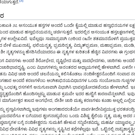
[3]
ಯಾಗುತ್ತದೆ.
ಾರ
ಕೇ ಏಕಾ‌ಏಕಿ ೨೭ ಅಸಂಯುತ ಹಸ್ತಗಳ ಅಂದರೆ ಒಂದೇ ಕೈಯಲ್ಲಿ ಮಾಡುವ ಹಸ್ತಾಭಿನಯಗಳ ಲಕ
 ಮಾಡುವ ಹಸ್ತಾಭಿನಯವನ್ನು ಚರ್ಚಿಸುತ್ತದೆ. ಇದರಲ್ಲಿನ ಅಸಂಯುತ ಹಸ್ತಲಕ್ಷಣಗಳಲ್ಲಿ 
ಳ ಉಲ್ಲೇಖವಿದೆ. ಇವೆಲ್ಲವೂ ಸಾಮಾನ್ಯವಾಗಿ ೧೨ರಿಂದ ೧೬ನೇ ಶತಮಾನದೊಳಗೆ ಪ್ರಯುಕ್ತವ
 ವೇಳೆ ಮುಖನಾಟ್ಯ, ಛಲಿಯನೃತ್ಯ, ಭ್ರಮರಿನೃತ್ಯ, ವಿದ್ಯುತ್‌ಭ್ರಮಣ, ಮಹಾಭ್ರಮಣ, ಮಂಡ
ೀ ನೃತ್ಯಗಳನ್ನೂ ಹೆಸರಿಸಿದೆಯಾದರೂ ಈ ನೃತ್ಯಗಳ ಕುರಿತಂತೆ ಹೆಚ್ಚಿನ ವಿವರಗಳು ಈ ಗ್ರಂಥಸ
ಗ ವಿವರಗಳು ಅಂದರೆ ಶಿರೋಭೇದ, ದೃಷ್ಟಿಭೇದ ಮತ್ತು ಪಾದಭೇದಗಳು, ಚಾರಿಗಳು ಅಂದರೆ ಚ
ಷ್ಟಿ, ಸಂಚಾರಿಭಾವದೃಷ್ಟಿ, ಎಂಬ ವಿಭಾಗಗಳನ್ನು ಅನಂತರದ ಅಧ್ಯಾಯಗಳಲ್ಲಿ ಹೇಳಲಾಗಿದೆ. ಏ
ು ವಿವಿಧ ಚಾರಿ ಅಂದರೆ ಚಲನೆಯನ್ನು ಕಲಿಸಿಕೊಡಲು ನಂದಿಕೇಶ್ವರನೊಂದಿಗೆ ಸಂವಾದ ನಡ
ಾರ ಅಂದರೆ ಕರಣಗಳೆಂಬ ಆಂಗಿಕಾಭಿನಯವಿಧಾನಗಳ ಒಂದು ಸಂಯೋಜನಾ ಗುಚ್ಛಗಳನ್ನು ಪ್ರಸ್ತಾಪ
 ಒಂಭತ್ತು ರಸಗಳಿಗೆ ಅನುಗುಣವಾಗಿ ವಿಭಾಗಿಸಿ ಭಾವಪ್ರಚೋದಕವೆಂದೂ ಹೇಳಲಾಗಿದೆ. ಇವನ್ನು
ತದೊಂದಿಗೆ ಹೊಂದಿಸಲ್ಪಟ್ಟು ಮಾಡುವ ಕ್ರಮವೇ ಇದರ ಹುಟ್ಟಿಗೆ ಕಾರಣವೆನ್ನಲಾಗಿದೆ. ಇವುಗಳೆಲ್ಲ
ವ ಮಾರ್ಗೋತ್ತರ ಕಾಲದ ಅಂಗಭೇದ, ದೇಶೀ ಚಾರಿ ಮತ್ತು ಕರಣಗಳೂ ಕೂಡಾ ಅಲ್ಲಲ್ಲಿ ಎಲ್ಲೆಂದರಲ್
ು ಪ್ರಸ್ತಾಪಿಸಲಾಗಿದ್ದು ಇವುಗಳೂ ಅಂಗಹಾರದಂತೆಯೇ ಪಾರ್ವತೀದೇವಿಪ್ರಯುಕ್ತ ಭರತಚಂದ್ರಿಕಾದಿ
ಯಾಯದವರೆಗೂ ೯ ಬಗೆಯಾದ ಶೃಂಗನಾಟ್ಯವೆಂಬ ಒಂದು ವಿಶಿಷ್ಟ ಶೈಲಿಯ ನೃತ್ಯ, ಮತ್ತು ಅದರ 
ಸ್ಯಗಳ ಬಗ್ಗೆ ನಂದಿಕೇಶ್ವರನು ಸುಮತಿಗೆ ಹೇಳುವ ಸನ್ನಿವೇಶವಿದ್ದು; ಮಹರ್ಷಿ ಯಾಜ್ಞವಲ್ಕ್ಯನು 
ವಿಧ ದೇವತೆಗಳು ವಿವಿಧ ನೃತ್ಯಗಳನ್ನು ಸೃಷ್ಟಿಸಿದ ಕಥೆಗಳೆಲ್ಲವೂ ಇವೆ. ಒಟ್ಟಿನಲ್ಲಿ ನಾಟ್ಯಶಾಸ್