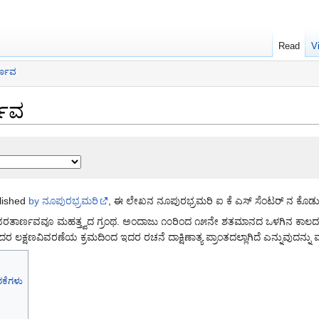
Read
V
ರ್ಣವ
್ಣವ
lished
by ನೂಪುರಭ್ರಮರಿ
, ಈ ಲೇಖನ ನೂಪುರಭ್ರಮರಿ ಐ ಕೆ ಎಸ್ ಸೆಂಟರ್ ನ ಕೊಡು
್ಲಿ ಭರತಾರ್ಣವವೂ ಮಹತ್ತ್ವದ ಗ್ರಂಥ. ಅಂದಾಜು ೧೦ರಿಂದ ೧೫ನೇ ಶತಮಾನದ ಒಳಗಿನ ಕಾಲ
ಇದರ ಲಕ್ಷಣವಿವರಣೆಯ ಕ್ರಮದಿಂದ ಇದರ ರಚನೆ ದಾಕ್ಷಿಣಾತ್ಯ ಪ್ರಾಂತದಲ್ಲಾಗಿದೆ ಎನ್ನುವುದನ
ರಕೆಗಳು