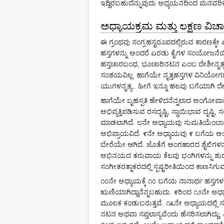
ಇದ್ದಿರಬಹುದೆನ್ನುವುದು ಅಧ್ಯಯನದಿಂದ ಮನವರಿಕೆ
ಅಧ್ಯಾಯಕ್ರಮ ಮತ್ತು ಲಕ್ಷಣ ವಿಚ
ಈ ಗ್ರಂಥವು ಸಂಗ್ರಹಸ್ವರೂಪದಲ್ಲಿರುವ ಕಾರಣಕ್
ಹಸ್ತಗಳನ್ನು ಅಂದರೆ ಎರಡು ಕೈಗಳ ಸಂಯೋಜನೆಯಿಂದ
ಹಸ್ತಚಾರಬಂಧ, ಭೂಚಾರಿನಟನ ಎಂಬ ದೇಶೀನೃತ್ಯಗ
ಸಂಶಯವಿಲ್ಲ. ಹಾಗೆಯೇ ನೃತ್ತಹಸ್ತಗಳ ವಿನಿಯೋಗದ
ಯುಗಳನೃತ್ಯ.. ಹೀಗೆ ಇನ್ನೂ ಹಲವು ಬಗೆಯಾಗಿ ದೇಶ
ಹಾಗೆಯೇ ಬೃಹಸ್ಪತಿ ಹೇಳಿದನೆನ್ನಲಾದ ಅಂಗೋಪಾಂ
ಅಭಿವ್ಯಕ್ತಿಪಡಿಸುವ ರಸದೃಷ್ಟಿ, ಸ್ಥಾಯಿಭಾವ ದೃ
ಮಾಡಲಾಗಿದೆ. ೮ನೇ ಅಧ್ಯಾಯವು ಸುಮತಿಯೆಂಬಾತನ
ಅಭಿಪ್ರಾಯವಿದೆ. ೯ನೇ ಅಧ್ಯಾಯವು ೯ ಬಗೆಯ ಅಂಗಹ
ಬೇರೆಯೇ ಆಗಿದೆ. ಜೊತೆಗೆ ಅಂಗಹಾರದ ಶೈಲಿಗಳನ್ನು
ಅಭಿನಯದ ತರುವಾಯ ಕೆಲವು ಭಂಗಿಗಳನ್ನು ಶುದ್ಧನೃತ್
ಸಂಗೀತರತ್ನಾಕರದಲ್ಲಿ ಸ್ಪಷ್ಟರೀತಿಯಿಂದ ಕಾಣಸಿಗು
೧೦ನೇ ಅಧ್ಯಾಯಕ್ಕೆ ೧೦ ಬಗೆಯ ನಾನಾರ್ಥ ಹಸ್ತಗಳನ್ನ
ಋಣಿಯಾಗಿದ್ದಾನೆನ್ನಬಹುದು. ೯ರಿಂದ ೧೨ನೇ ಅಧ್
ಮೂಲಕ ಕಂಡುಬರುತ್ತವೆ. ೧೩ನೇ ಅಧ್ಯಾಯದಲ್ಲಿ ಸಪ್ತಲಾ
ನಟನ ಅಥವಾ ಸಪ್ತಲಾಸ್ಯವೆಂದು ಹೆಸರಿಸಲಾಗಿದ್ದು; ವಿ