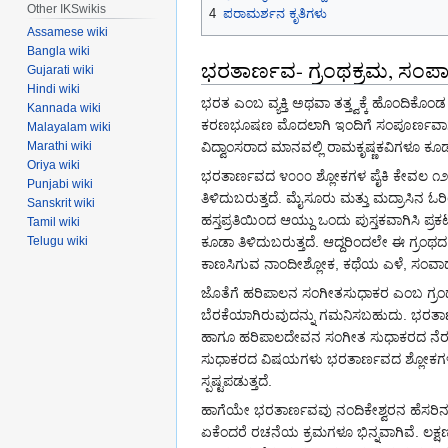
Other IKSwikis
4
ಪರಾಮರ್ಶನ ಕೃತಿಗಳು
Assamese wiki
Bangla wiki
ಭರತಾರ್ಣವ- ಗ್ರಂಥಕ್ರಮ, ಸಂಪಾದ
Gujarati wiki
Hindi wiki
ಭರತ ಎಂಬ ವ್ಯಕ್ತಿ ಅಥವಾ ತತ್ತ್ವಕ್ಕೆ ಹೊಂದಿಕ
Kannada wiki
ಕರಣಭೂಷಣ ಮೊದಲಾಗಿ ಇಂದಿಗೆ ಸಂಪೂರ್ಣವಾಗಿ ಕ
Malayalam wiki
ವಿದ್ವಾಂಸರಾದ ಮಾನವಲ್ಲಿ ರಾಮಕೃಷ್ಣಕವಿಗಳೂ 
Marathi wiki
Oriya wiki
ಭರತಾರ್ಣವದ ೪೦೦೦ ಶ್ಲೋಕಗಳ ಪೈಕಿ ಕೇವಲ ೧೨೦೦ರ
Punjabi wiki
ತಿಳಿದುಬರುತ್ತದೆ. ಮೈಸೂರು ಮತ್ತು ಮದ್ರಾಸಿನ 
Sanskrit wiki
ಹಸ್ತಪ್ರತಿಯಿಂದ ಆಯ್ದು ಒಂದು ಪುಸ್ತಕವಾಗಿಸಿ ಪ್ರ
Tamil wiki
ಕೂಡಾ ತಿಳಿದುಬರುತ್ತದೆ. ಆದ್ದರಿಂದಲೇ ಈ ಗ್ರಂಥದ
Telugu wiki
ಕಾಣಸಿಗುವ ನಾಂದೀಶ್ಲೋಕ, ಕಥೆಯ ಎಳೆ, ಸಂವಾದಗಳ
ಜೊತೆಗೆ ಹರಿಪಾಲನ ಸಂಗೀತಸುಧಾಕರ ಎಂಬ ಗ್ರಂಥದ
ಬೆರಕೆಯಾಗಿರುವುದನ್ನು ಗಮನಿಸಬಹುದು. ಭರತಾರ
ಹಾಗೂ ಹರಿಪಾಲದೇವನ ಸಂಗೀತ ಸುಧಾಕರದ ನೆರವ
ಸುಧಾಕರದ ವಿಷಯಗಳು ಭರತಾರ್ಣವದ ಶ್ಲೋಕಗಳೊಂದಿಗ
ಸ್ಪಷ್ಟಪಡುತ್ತದೆ.
ಹಾಗೆಯೇ ಭರತಾರ್ಣವವು ನಂದಿಕೇಶ್ವರನ ಹೆಸರಿನಲ್
ಏಕೆಂದರೆ ರಚನೆಯ ಕ್ರಮಗಳೂ ಭಿನ್ನವಾಗಿವೆ. ಲಕ್ಷ