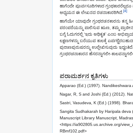
ಹಾಗೆಂದೇ ಪೂರ್ವಸೂರಿಗಳಾದ ಗ್ರಂಥಕಾರರೆಲ್ಲರೂ ಪ
[4]
ಅಧ್ಯಯನ ಈ ಲೇಖನದ ರಚನಾಕಾರರಿಗಿದೆ.
ಹಾಗೆಯೇ ಯಾವುದೇ ಗ್ರಂಥರಚನಕಾರನು ತನ್ನ ಹಿಂದಿ
ಪರಂಪರೆಯನ್ನು ಪಾಲಿಸುವ ಋಣ, ತಮ್ಮ ಪ್ರಾಚೀನರ 
ಬಗ್ಗೆ ಓದುಗರಲ್ಲಿ ‘ಇದು ಅಧಿಕೃತ’ ಎಂಬ ಅಭಿಪ್ರ
ಲಕ್ಷಣಗಳನ್ನು ಬರೆಯುವ ಕಾಲಕ್ಕೆ ಏರ್ಪಟ್ಟಿರಬ
ಪುರಾಣಪುರುಷರನ್ನು ಉಲ್ಲೇಖಿಸುವುದು ಇದ್ದಂತಿದೆ.
ಗ್ರಂಥರಚನಾಕಾರನ ಹೆಸರನ್ನಾಗಲೀ-ಕಾಲವನ್ನಾಗಲೀ ಅ
ಪರಾಮರ್ಶನ ಕೃತಿಗಳು
Apparao (Ed.) (1997). Nandikeshwara 
Nagar, R, S and Joshi (Ed.) (2012). N
Sastri, Vasudeva, K (Ed.) (1998). Bhar
Sangita Sudhakarah by Haripala deva (
Manuscript Library Manuscript, Madra
<https://ia902805.us.archive.org/vie
RBmf102.pdf>