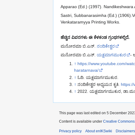
Apparao (Ed.) (1997). Nandikeshwara 
Sastri, Subbanarasimha (Ed.) (1906).
Venkataramyya Printing Works.
ಹೆಚ್ಚಿನ ವಿವರಗಳು
ಈ ಕೆಳಕಂಡ ಗ್ರಂಥಗಳಲ್ಲಿದೆ.
ಮನೋರಮಾ ಬಿ.ಎನ್.
ನಂದಿಕೇಶ್ವರ
ಮನೋರಮಾ ಬಿ.ಎನ್.
ಯಕ್ಷಮಾಗಮುಕುರ
- 
↑
https://www.youtube.com/w
haratarnava/
↑
ಓದಿ. ಯಕ್ಷಮಾರ್ಗಮುಕುರ.
↑
ನಂದಿಕೇಶ್ವರ ಅಧ್ಯಯನ ಕೃತಿ.
https:
↑
2022. ಯಕ್ಷಮಾರ್ಗಮುಕುರ, ಡಾ.
This page was last edited on 5 December 2023
Content is available under
Creative Commons A
Privacy policy
About enIKSwiki
Disclaimers