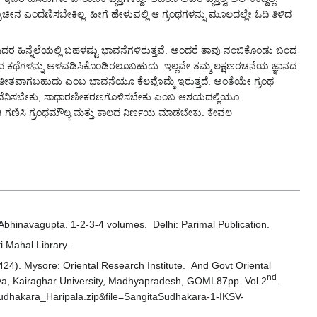
ೀನ ಎಂದೆಣಿಸಬೇಕಿಲ್ಲ. ಹೀಗೆ ಹೇಳುವಲ್ಲಿ ಆ ಗ್ರಂಥಗಳನ್ನು ಮೂಲದಲ್ಲೇ ಓದಿ ತಿಳಿದ
ದರ ಹಿನ್ನೆಲೆಯಲ್ಲಿ ಬಹಳಷ್ಟು ಭಾವನೆಗಳಿರುತ್ತವೆ. ಅಂದರೆ ತಾವು ನಂಬಿಕೊಂಡು ಬಂದ
ುಬಂದ ಕಥೆಗಳನ್ನು ಅಳವಡಿಸಿಕೊಂಡಿರಲೂಬಹುದು. ಇಲ್ಲವೇ ತಮ್ಮ ಲಕ್ಷಣರಚನೆಯ ಜ್ಞಾನದ
 ತರ್ಕಾತೀತವಾಗಬಹುದು ಎಂಬ ಭಾವನೆಯೂ ಕೆಲವೊಮ್ಮೆ ಇರುತ್ತದೆ. ಅಂತೆಯೇ ಗ್ರಂಥ
ಾಲಾತೀತವೆನಿಸಬೇಕು, ಸಾಧಾರಣೀಕರಣಗೊಳಿಸಬೇಕು ಎಂಬ ಆಶಯದಲ್ಲಿಯೂ
್ಷವಾಗಿ ಗಣಿಸಿ ಗ್ರಂಥಮೌಲ್ಯ ಮತ್ತು ಕಾಲದ ನಿರ್ಣಯ ಮಾಡಬೇಕು. ಕೇವಲ
Abhinavagupta. 1-2-3-4 volumes. Delhi: Parimal Publication.
i Mahal Library.
24). Mysore: Oriental Research Institute. And Govt Oriental
nd
ya, Kairaghar University, Madhyapradesh, GOML87pp. Vol 2
.
sudhakara_Haripala.zip&file=SangitaSudhakara-1-IKSV-