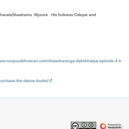
BharataShastramu. Mysore : His holiness Odeyar and
/www.noopurabhramari.com/shaastraranga-dakshinatya-episode-4-b
purchase-the-dance-books/