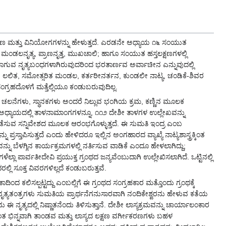
್ಷಣ ಮತ್ತು ವಿನಿಯೋಗಗಳನ್ನು ಹೇಳುತ್ತದೆ. ಎರಡನೇ ಅಧ್ಯಾಯ ೧೬ ಸಂಯುತ
ಮಂಡಲನೃತ್ಯ, ಪ್ರಾಣನೃತ್ತ, ಮುಖಚಾಲಿ; ಹಾಗೂ ಸಂಯುತ ಹಸ್ತಲಕ್ಷಣಗಳಲ್ಲಿ
ಾಗುವ ನೃತ್ಯಬಂಧಗಳಾಗಿರುವುದರಿಂದ ಭರತಾರ್ಣವ ಅರ್ವಾಚೀನ ಎನ್ನುವುದಲ್ಲಿ
ಿ, ಲಲಿತ, ಸಮೋತ್ಸರಿತ ಮಂಡಲ, ಕರ್ತರೀನರ್ತನ, ಕುಂಡಲೀ ನಾಟ್ಯ, ಚಂಡಿಕೆ-ಶಿವರ
ಂಗ್ರಹದೊಳಗೆ ಮತ್ತೆಲ್ಲಿಯೂ ಕಂಡುಬರುವುದಿಲ್ಲ.
ಲನೆಗಳು, ಸ್ಥಾನಕಗಳು ಅಂದರೆ ನಿಲ್ಲುವ ಭಂಗಿಯ ಕ್ರಮ, ಕಣ್ಣಿನ ಮೂಲಕ
ಳನೇ ಅಧ್ಯಾಯದಲ್ಲಿ ತಾಳನಾಮಾಂಗಗಳನ್ನೂ, ೧೧೨ ದೇಶೀ ತಾಳಗಳ ಉಲ್ಲೇಖವನ್ನು
ೆಸುವ ಸನ್ನಿವೇಶದ ಮೂಲಕ ಆರಂಭಗೊಳ್ಳುತ್ತದೆ. ಈ ಸುಮತಿ ಇಂದ್ರ ಎಂಬ
ಿಸುತ್ತದೆ ಎಂದು ಹೇಳಿದರೂ ಇಲ್ಲಿನ ಅಂಗಹಾರದ ವ್ಯಾಖ್ಯೆ ನಾಟ್ಯಶಾಸ್ತ್ರಕ್ಕಿಂತ
 ಬೆಳಗ್ಗಿನ ಕಾರ್ಯಕ್ರಮಗಳಲ್ಲಿ ನರ್ತಿಸುವ ವಾಡಿಕೆ ಎಂದೂ ಹೇಳಲಾಗಿದ್ದು;
ಾ ಪಾರ್ವತೀದೇವಿ ಪ್ರಯುಕ್ತ ಗ್ರಂಥದ ಜನ್ಯವೆಂಬುದಾಗಿ ಉಲ್ಲೇಖಿಸಲಾಗಿದೆ. ಒಟ್ಟಿನಲ್ಲಿ
ಲಿ ಸೂಕ್ತ ವಿವರಗಳಿಲ್ಲದೆ ಕಂಡುಬರುತ್ತವೆ.
ಂದ ಕಲಿಸಲ್ಪಟ್ಟದ್ದು ಎಂಬಲ್ಲಿಗೆ ಈ ಗ್ರಂಥದ ಸಂಗ್ರಹಕಾರ ಮತ್ತೊಂದು ಗ್ರಂಥಕ್ಕೆ
ನೃತ್ಯತಂತ್ರಗಳು ಸುಮತಿಯ ಪ್ರಾರ್ಥನೆಗನುಸಾರವಾಗಿ ನಂದಿಕೇಶ್ವರನು ಹೇಳುವ ಕತೆಯ
ಈ ನೃತ್ಯದಲ್ಲಿ ನಿಷ್ಣಾತನೆಂದು ತಿಳಿಸುತ್ತಾನೆ. ದೇಶೀ ಲಾಸ್ಯಕ್ರಮವನ್ನು ಚಾರ್ಯಾಲಂಕಾರ
ತ್ರಕ್ಕಿಂತ ಭಿನ್ನವಾಗಿ ತಾಂಡವ ಮತ್ತು ಲಾಸ್ಯದ ಲಕ್ಷಣ ವರ್ಗೀಕರಣಗಳು ಬಹಳ