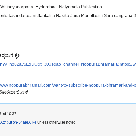
Abhinayadarpana. Hyderabad: Natyamala Publication.
Venkatasundarasani Sankalita Rasika Jana Manollasini Sara sangraha 
ಅಧ್ಯಯನ ಕೃತಿ
atch?v=n862av5EqDQ&t=300s&ab_channel=NoopuraBhramari
https:/
//www.noopurabhramari.com/want-to-subscribe-noopura-bhramari-and-
ಮನೋರಮಾ ಬಿ.ಎನ್.
, at 10:37.
ttribution-ShareAlike
unless otherwise noted.